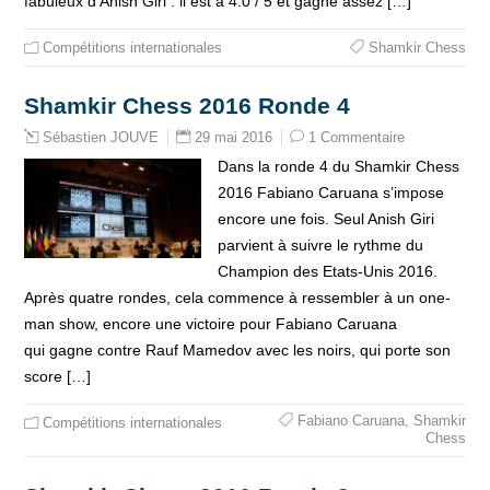
fabuleux d’Anish Giri : il est à 4.0 / 5 et gagne assez […]
Compétitions internationales
Shamkir Chess
Shamkir Chess 2016 Ronde 4
29 mai 2016
1 Commentaire
Sébastien JOUVE
Dans la ronde 4 du Shamkir Chess
2016 Fabiano Caruana s’impose
encore une fois. Seul Anish Giri
parvient à suivre le rythme du
Champion des Etats-Unis 2016.
Après quatre rondes, cela commence à ressembler à un one-
man show, encore une victoire pour Fabiano Caruana
qui gagne contre Rauf Mamedov avec les noirs, qui porte son
score […]
Fabiano Caruana
,
Shamkir
Compétitions internationales
Chess