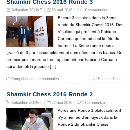
Shamkir Chess 2016 Ronde 3
28 mai 2016
1 Commentaire
Sébastien JOUVE
Encore 3 victoires dans la 3eme
ronde du Shamkir Chess 2016. Des
résultats qui profitent à Fabiano
Caruana qui prend seul la tête du
tournoi. La 3eme ronde nous a
gratifié de 3 parties complètement dominées par les blancs. Un
premier point marqué très rapidement par Fabiano Caruana
qui a démoli la joueuse […]
Compétitions internationales
Shamkir Chess
Shamkir Chess 2016 Ronde 2
27 mai 2016
1 Commentaire
Sébastien JOUVE
Après une Ronde 1 plutôt calme, il
n’y a rien eu d’ennuyeux dans la
Ronde 2 du Shamkir Chess