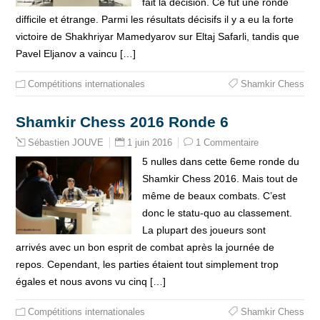
fait la décision. Ce fut une ronde
difficile et étrange. Parmi les résultats décisifs il y a eu la forte
victoire de Shakhriyar Mamedyarov sur Eltaj Safarli, tandis que
Pavel Eljanov a vaincu […]
Compétitions internationales
Shamkir Chess
Shamkir Chess 2016 Ronde 6
1 juin 2016
1 Commentaire
Sébastien JOUVE
5 nulles dans cette 6eme ronde du
Shamkir Chess 2016. Mais tout de
même de beaux combats. C’est
donc le statu-quo au classement.
La plupart des joueurs sont
arrivés avec un bon esprit de combat après la journée de
repos. Cependant, les parties étaient tout simplement trop
égales et nous avons vu cinq […]
Compétitions internationales
Shamkir Chess