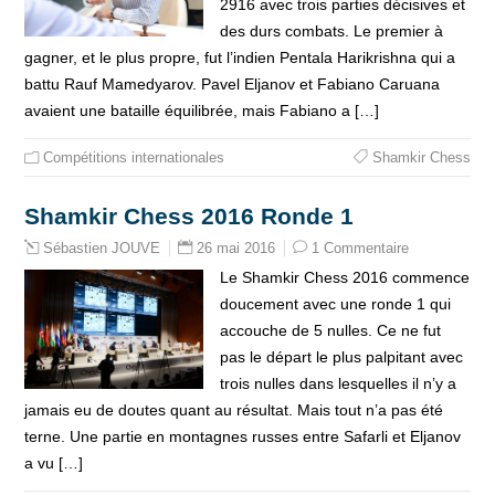
2916 avec trois parties décisives et
des durs combats. Le premier à
gagner, et le plus propre, fut l’indien Pentala Harikrishna qui a
battu Rauf Mamedyarov. Pavel Eljanov et Fabiano Caruana
avaient une bataille équilibrée, mais Fabiano a […]
Compétitions internationales
Shamkir Chess
Shamkir Chess 2016 Ronde 1
26 mai 2016
1 Commentaire
Sébastien JOUVE
Le Shamkir Chess 2016 commence
doucement avec une ronde 1 qui
accouche de 5 nulles. Ce ne fut
pas le départ le plus palpitant avec
trois nulles dans lesquelles il n’y a
jamais eu de doutes quant au résultat. Mais tout n’a pas été
terne. Une partie en montagnes russes entre Safarli et Eljanov
a vu […]