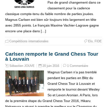
Pas de grand changement dans ce
classement pour la cadence
classique compte-tenu du faible nombre de parties jouées.
Magnus Carlsen est bien sûr toujours très largement en tête
avec 2855 points. Le français Maxime Vachier-Lagrave gagne
encore une place dans […]
Compétitions internationales
Elo
,
FIDE
Carlsen remporte le Grand Chess Tour
à Louvain
20 juin 2016
1 Commentaire
Sébastien JOUVE
Magnus Carlsen n’a pas tremblé
pendant les parties en Blitz du
Grand Chess Tour à Louvain et
remporte le tournoi devant Wesley
So et Levon Aronian. A Paris, lors
de la première étape du Grand Chess Tour 2016, Hikaru
Nakamura a réussi à prendre le meilleur sur le Champion du