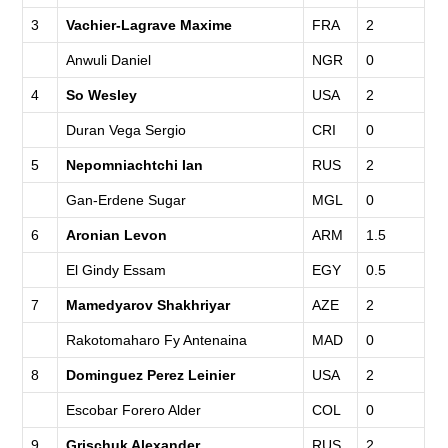
3
Vachier-Lagrave Maxime
FRA
2
Anwuli Daniel
NGR
0
4
So Wesley
USA
2
Duran Vega Sergio
CRI
0
5
Nepomniachtchi Ian
RUS
2
Gan-Erdene Sugar
MGL
0
6
Aronian Levon
ARM
1.5
El Gindy Essam
EGY
0.5
7
Mamedyarov Shakhriyar
AZE
2
Rakotomaharo Fy Antenaina
MAD
0
8
Dominguez Perez Leinier
USA
2
Escobar Forero Alder
COL
0
9
Grischuk Alexander
RUS
2