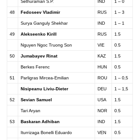
Sethuraman S.P.
IND
1 – 0
48
Fedoseev Vladimir
RUS
1 – 3
Surya Ganguly Shekhar
IND
1 – 1
49
Alekseenko Kirill
RUS
1.5
Nguyen Ngoc Truong Son
VIE
0.5
50
Jumabayev Rinat
KAZ
1.5
Berkes Ferenc
HUN
0.5
51
Parligras Mircea-Emilian
ROU
1 – 0,5
Nisipeanu Liviu-Dieter
DEU
1 – 1,5
52
Sevian Samuel
USA
1.5
Tari Aryan
NOR
0.5
53
Baskaran Adhiban
IND
1.5
Iturrizaga Bonelli Eduardo
VEN
0.5