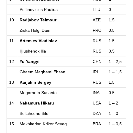
Pultinevicius Paulius
LTU
0
10
Radjabov Teimour
AZE
1.5
Ziska Helgi Dam
FRO
0.5
11
Artemiev Vladislav
RUS
1.5
Iljiushenok Ilia
RUS
0.5
12
Yu Yangyi
CHN
1 – 2,5
Ghaem Maghami Ehsan
IRI
1 – 1,5
13
Karjakin Sergey
RUS
1.5
Megaranto Susanto
INA
0.5
14
Nakamura Hikaru
USA
1 – 2
Bellahcene Bilel
DZA
1 – 0
15
Mekhitarian Krikor Sevag
BRA
1 – 0,5