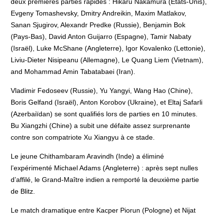
deux premières parties rapides : Hikaru Nakamura (Etats-Unis),
Evgeny Tomashevsky, Dmitry Andreikin, Maxim Matlakov,
Sanan Sjugirov, Alexandr Predke (Russie), Benjamin Bok
(Pays-Bas), David Anton Guijarro (Espagne), Tamir Nabaty
(Israël), Luke McShane (Angleterre), Igor Kovalenko (Lettonie),
Liviu-Dieter Nisipeanu (Allemagne), Le Quang Liem (Vietnam),
and Mohammad Amin Tabatabaei (Iran).
Vladimir Fedoseev (Russie), Yu Yangyi, Wang Hao (Chine),
Boris Gelfand (Israël), Anton Korobov (Ukraine), et Eltaj Safarli
(Azerbaiïdan) se sont qualifiés lors de parties en 10 minutes.
Bu Xiangzhi (Chine) a subit une défaite assez surprenante
contre son compatriote Xu Xiangyu à ce stade.
Le jeune Chithambaram Aravindh (Inde) a éliminé
l’expérimenté Michael Adams (Angleterre) : après sept nulles
d’affilé, le Grand-Maître indien a remporté la deuxième partie
de Blitz.
Le match dramatique entre Kacper Piorun (Pologne) et Nijat