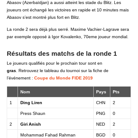
Abasov (Azerbaïdjan) a aussi atteint les stade du Blitz. Les
joueurs ont échangé les victoires en rapide et 10 minutes mais
Abasov s’est montré plus fort en Blitz.
La ronde 2 sera déjà plus serré. Maxime Vachier-Lagrave sera
par exemple opposé à Igor Kovalenko, 70eme joueur mondial.
Résultats des matchs de la ronde 1
Le joueurs qualifiés pour le prochain tour sont en
gras
. Retrouvez le tableau du tournoi sur la fiche de
l’événement :
Coupe du Monde FIDE 2019
Nom
Pays
Pts
1
Ding Liren
CHN
2
Press Shaun
PNG
0
2
Giri Anish
NED
2
Mohammad Fahad Rahman
BGD
0