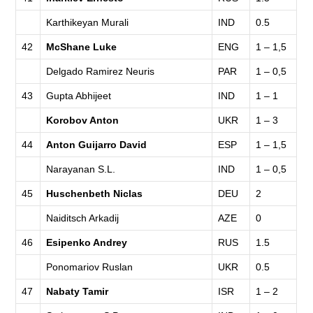
Karthikeyan Murali
IND
0.5
42
McShane Luke
ENG
1 – 1,5
Delgado Ramirez Neuris
PAR
1 – 0,5
43
Gupta Abhijeet
IND
1 – 1
Korobov Anton
UKR
1 – 3
44
Anton Guijarro David
ESP
1 – 1,5
Narayanan S.L.
IND
1 – 0,5
45
Huschenbeth Niclas
DEU
2
Naiditsch Arkadij
AZE
0
46
Esipenko Andrey
RUS
1.5
Ponomariov Ruslan
UKR
0.5
47
Nabaty Tamir
ISR
1 – 2