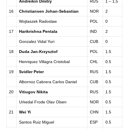
Andreikin Dmitry
RUS
1 – 1,5
16
Christiansen Johan-Sebastian
NOR
2
Wojtaszek Radoslaw
POL
0
17
Harikrishna Pentala
IND
2
Gonzalez Vidal Yuri
CUB
0
18
Duda Jan-Krzysztof
POL
1.5
Henriquez Villagra Cristobal
CHL
0.5
19
Svidler Peter
RUS
1.5
Albornoz Cabrera Carlos Daniel
CUB
0.5
20
Vitiugov Nikita
RUS
1.5
Urkedal Frode Olav Olsen
NOR
0.5
21
Wei Yi
CHN
1.5
Santos Ruiz Miguel
ESP
0.5