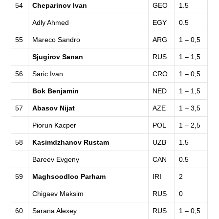
54
Cheparinov Ivan
GEO
1.5
Adly Ahmed
EGY
0.5
55
Mareco Sandro
ARG
1 – 0,5
Sjugirov Sanan
RUS
1 – 1,5
56
Saric Ivan
CRO
1 – 0,5
Bok Benjamin
NED
1 – 1,5
57
Abasov Nijat
AZE
1 – 3,5
Piorun Kacper
POL
1 – 2,5
58
Kasimdzhanov Rustam
UZB
1.5
Bareev Evgeny
CAN
0.5
59
Maghsoodloo Parham
IRI
2
Chigaev Maksim
RUS
0
60
Sarana Alexey
RUS
1 – 0,5