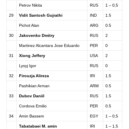
Petrov Nikita
RUS
1 – 0,5
29
Vidit Santosh Gujrathi
IND
1.5
Pichot Alan
ARG
0.5
30
Jakovenko Dmitry
RUS
2
Martinez Alcantara Jose Eduardo
PER
0
31
Xiong Jeffery
USA
2
Lysyj Igor
RUS
0
32
Firouzja Alireza
IRI
1.5
Pashikian Arman
ARM
0.5
33
Dubov Daniil
RUS
1.5
Cordova Emilio
PER
0.5
34
Amin Bassem
EGY
1 – 0,5
Tabatabaei M. amin
IRI
1 – 1,5