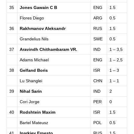
35
Jones Gawain C B
ENG
1.5
Flores Diego
ARG
0.5
36
Rakhmanov Aleksandr
RUS
1.5
Grandelius Nils
SWE
0.5
37
Aravindh Chithambaram VR.
IND
1 – 3,5
Adams Michael
ENG
1 – 2,5
38
Gelfand Boris
ISR
1 – 3
Lu Shanglei
CHN
1 – 1
39
Nihal Sarin
IND
2
Cori Jorge
PER
0
40
Rodshtein Maxim
ISR
1.5
Bartel Mateusz
POL
0.5
41
Inarkiev Ernesto
RUS
1.5