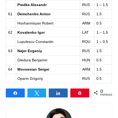
Predke Alexandr
RUS
1 – 1,5
61
Demchenko Anton
RUS
1.5
Hovhannisyan Robert
ARM
0.5
62
Kovalenko Igor
LAT
1 – 1,5
Lupulescu Constantin
ROU
1 – 0,5
63
Najer Evgeniy
RUS
1.5
Gledura Benjamin
HUN
0.5
64
Movsesian Sergei
ARM
1.5
Oparin Grigoriy
RUS
0.5
0
Partagez
Tweetez
Partagez
Épingle
PARTAGES