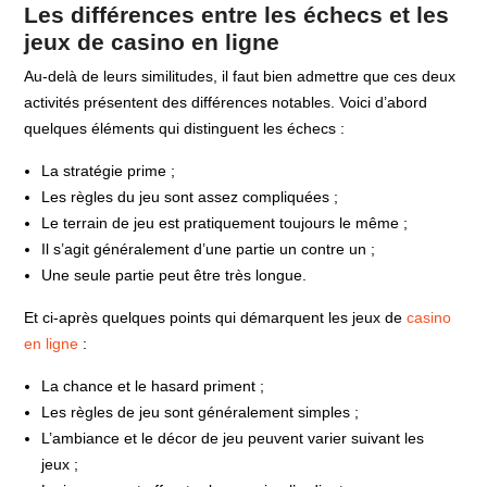
Les différences entre les échecs et les
jeux de casino en ligne
Au-delà de leurs similitudes, il faut bien admettre que ces deux
activités présentent des différences notables. Voici d’abord
quelques éléments qui distinguent les échecs :
La stratégie prime ;
Les règles du jeu sont assez compliquées ;
Le terrain de jeu est pratiquement toujours le même ;
Il s’agit généralement d’une partie un contre un ;
Une seule partie peut être très longue.
Et ci-après quelques points qui démarquent les jeux de
casino
en ligne
:
La chance et le hasard priment ;
Les règles de jeu sont généralement simples ;
L’ambiance et le décor de jeu peuvent varier suivant les
jeux ;