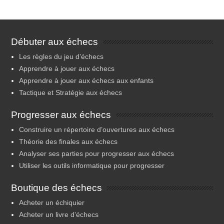
Débuter aux échecs
Les règles du jeu d’échecs
Apprendre à jouer aux échecs
Apprendre à jouer aux échecs aux enfants
Tactique et Stratégie aux échecs
Progresser aux échecs
Construire un répertoire d’ouvertures aux échecs
Théorie des finales aux échecs
Analyser ses parties pour progresser aux échecs
Utiliser les outils informatique pour progresser
Boutique des échecs
Acheter un échiquier
Acheter un livre d’échecs