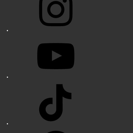
YouTube
TikTok
WhatsApp