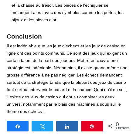
et la chasse au trésor. Les pièces de l’échiquier se
mélangent alors avec des symboles comme les perles, les
bijoux et les pièces d’or.
Conclusion
Il est indéniable que les jeux d’échecs et les jeux de casino en
ligne ont des points communs. Ce sont des jeux qui exigent un
certain talent de la part des joueurs. Mettre en œuvre une
stratégie est indéniable. Néanmoins, il existe quand même une
grosse différence à ne pas négliger. Les échecs demandent
surtout de la stratégie tandis que la plupart des jeux de casino
font surtout intervenir le hasard et la chance. Quoi qu’il en soit,
il existe des jeux de casino qui ont su combiner les deux
univers, notamment par le biais des machines à sous sur le
thème des échecs…
0
Partagez
Tweetez
Partagez
Épingle
PARTAGES