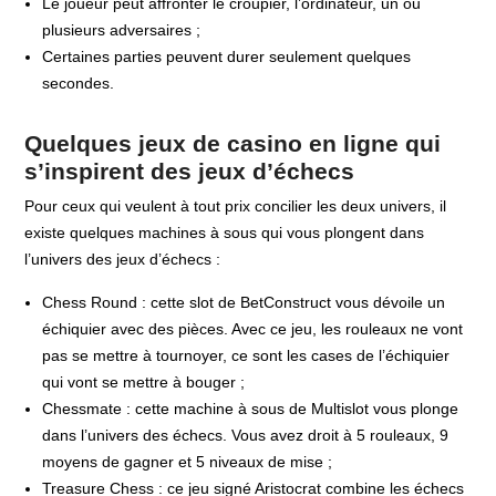
Le joueur peut affronter le croupier, l’ordinateur, un ou
plusieurs adversaires ;
Certaines parties peuvent durer seulement quelques
secondes.
Quelques jeux de casino en ligne qui
s’inspirent des jeux d’échecs
Pour ceux qui veulent à tout prix concilier les deux univers, il
existe quelques machines à sous qui vous plongent dans
l’univers des jeux d’échecs :
Chess Round : cette slot de BetConstruct vous dévoile un
échiquier avec des pièces. Avec ce jeu, les rouleaux ne vont
pas se mettre à tournoyer, ce sont les cases de l’échiquier
qui vont se mettre à bouger ;
Chessmate : cette machine à sous de Multislot vous plonge
dans l’univers des échecs. Vous avez droit à 5 rouleaux, 9
moyens de gagner et 5 niveaux de mise ;
Treasure Chess : ce jeu signé Aristocrat combine les échecs