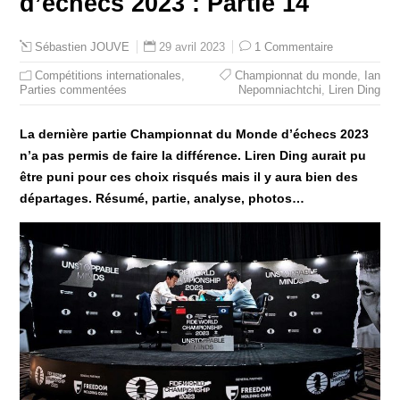
d’échecs 2023 : Partie 14
29 avril 2023
1 Commentaire
Sébastien JOUVE
Compétitions internationales
,
Championnat du monde
,
Ian
Parties commentées
Nepomniachtchi
,
Liren Ding
La dernière partie Championnat du Monde d’échecs 2023
n’a pas permis de faire la différence. Liren Ding aurait pu
être puni pour ces choix risqués mais il y aura bien des
départages. Résumé, partie, analyse, photos…