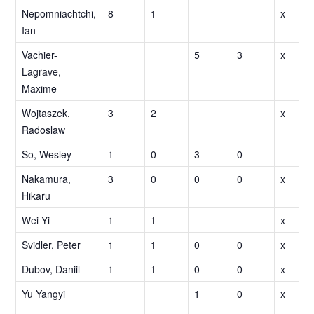
Nepomniachtchi,
8
1
x
Ian
Vachier-
5
3
x
Lagrave,
Maxime
Wojtaszek,
3
2
x
Radoslaw
So, Wesley
1
0
3
0
Nakamura,
3
0
0
0
x
Hikaru
Wei Yi
1
1
x
Svidler, Peter
1
1
0
0
x
Dubov, Daniil
1
1
0
0
x
Yu Yangyi
1
0
x