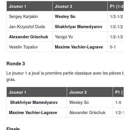
Joueur 1
Joueur 2
P1 (1-2)
Sergey Karjakin
Wesley So
1/2-1/2
Jan-Krzysztof Duda
Shakhriyar Mamedyarov
1/2-1/2
Alexander Grischuk
Yangyi Yu
1/2-1/2
Veselin Topalov
Maxime Vachier-Lagrave
0-1
Ronde 3
Le joueur 1 a joué la première partie classique avec les pièces blan
gras.
Joueur 1
Joueur 2
P1 (1-2
Shakhriyar Mamedyarov
Wesley So
1-0
Maxime Vachier-Lagrave
Alexander Grischuk
1/2-1/2
Finale