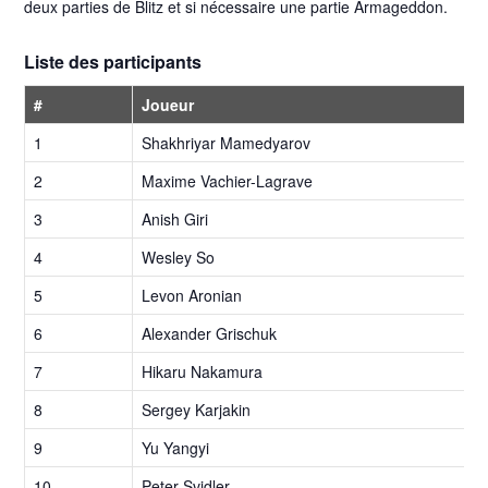
deux parties de Blitz et si nécessaire une partie Armageddon.
Liste des participants
#
Joueur
1
Shakhriyar Mamedyarov
2
Maxime Vachier-Lagrave
3
Anish Giri
4
Wesley So
5
Levon Aronian
6
Alexander Grischuk
7
Hikaru Nakamura
8
Sergey Karjakin
9
Yu Yangyi
10
Peter Svidler