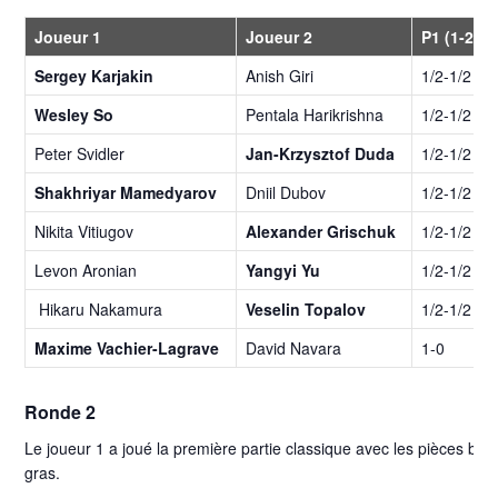
Joueur 1
Joueur 2
P1 (1-2)
Sergey Karjakin
Anish Giri
1/2-1/2
Wesley So
Pentala Harikrishna
1/2-1/2
Peter Svidler
Jan-Krzysztof Duda
1/2-1/2
Shakhriyar Mamedyarov
Dniil Dubov
1/2-1/2
Nikita Vitiugov
Alexander Grischuk
1/2-1/2
Levon Aronian
Yangyi Yu
1/2-1/2
Hikaru Nakamura
Veselin Topalov
1/2-1/2
Maxime Vachier-Lagrave
David Navara
1-0
Ronde 2
Le joueur 1 a joué la première partie classique avec les pièces blan
gras.