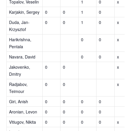
Topalov, Veselin
1
0
x
Karjakin, Sergey
0
0
1
0
Duda, Jan-
0
0
1
0
x
Krzysztof
Harikrishna,
0
0
x
Pentala
Navara, David
0
0
x
Jakovenko,
0
0
x
Dmitry
Radjabov,
0
0
x
Teimour
Giri, Anish
0
0
0
0
Aronian, Levon
0
0
0
0
Vitiugov, Nikita
0
0
0
0
x