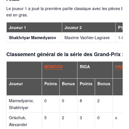
Le joueur 1 a joué la première partie classique avec les pièces bl
est en gras.
Joueur 1
Joueur 2
P1 (1
Shakhriyar Mamedyarov
Maxime Vachier-Lagrave
1-0
Classement général de la série des Grand-Prix 20
MOSCOU
RIGA
HAMB
Joueur
Points
Bonus
Points
Bonus
Mamedyarov,
0
0
8
2
Shakhriyar
Grischuk,
5
2
3
0
x
Alexander