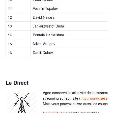
11
Veselin Topalov
12
David Navara
13
Jan-Krzysztof Duda
14
Pentala Harikrishna
15
Nikita Vitiugov
16
Daniil Dubov
Le Direct
Agon conserve l’exclusivité de la retransmis
streaming sur son site (
http://worldchess.c
Mais vous pouvez suivre aussi les coups de
Compact
(plus adapté aux mobiles)