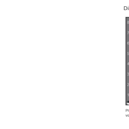
D
Pl
vo