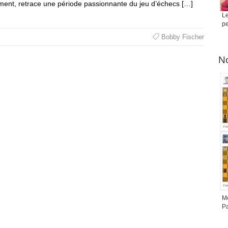
ent, retrace une période passionnante du jeu d’échecs […]
Le
pe
Bobby Fischer
No
Me
Pa