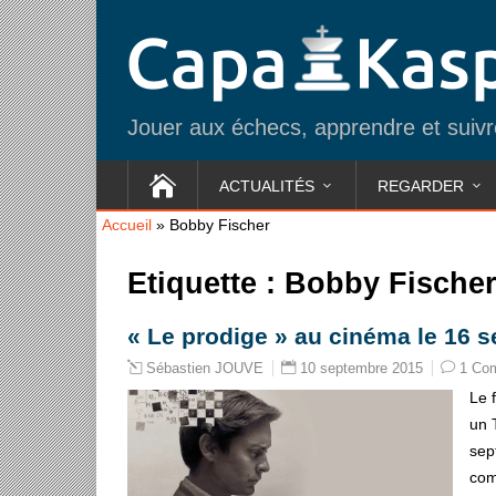
Jouer aux échecs, apprendre et suivre
ACTUALITÉS
REGARDER
Accueil
»
Bobby Fischer
Etiquette :
Bobby Fische
« Le prodige » au cinéma le 16 
10 septembre 2015
1 Co
Sébastien JOUVE
Le 
un 
sep
com