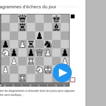
iagrammes d’échecs du jour
ein de diagrammes à résoudre tous les jours pour aiguiser
tre sens tactique....