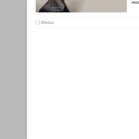
mom
Médias