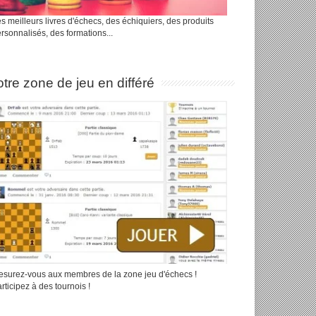
s meilleurs livres d'échecs, des échiquiers, des produits
rsonnalisés, des formations...
tre zone de jeu en différé
surez-vous aux membres de la zone jeu d'échecs !
rticipez à des tournois !