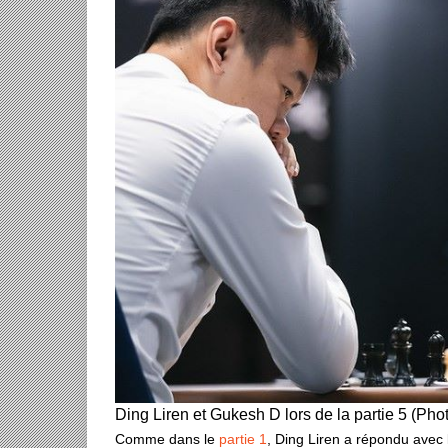
Ding Liren et Gukesh D lors de la partie 5 (Ph
Comme dans le
partie 1
, Ding Liren a répondu avec