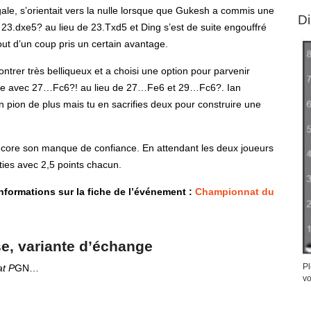
gale, s’orientait vers la nulle lorsque que Gukesh a commis une
D
c 23.dxe5? au lieu de 23.Txd5 et Ding s’est de suite engouffré
ut d’un coup pris un certain avantage.
trer très belliqueux et a choisi une option pour parvenir
rsaire avec 27…Fc6?! au lieu de 27…Fe6 et 29…Fc6?. Ian
n pion de plus mais tu en sacrifies deux pour construire une
ncore son manque de confiance. En attendant les deux joueurs
ties avec 2,5 points chacun.
informations sur la fiche de l’événement :
Championnat du
se, variante d’échange
Pl
at P
GN…
vo