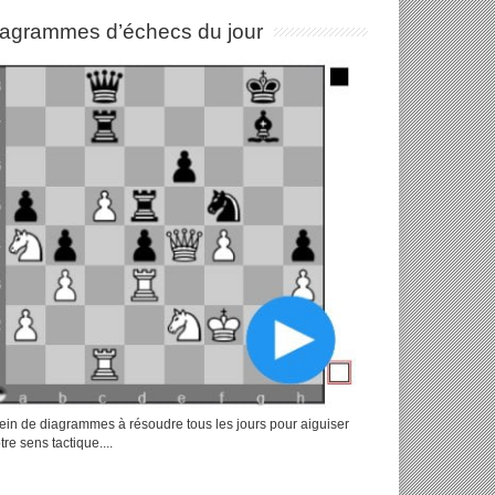
iagrammes d’échecs du jour
ein de diagrammes à résoudre tous les jours pour aiguiser
tre sens tactique....