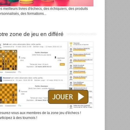
s meilleurs livres d'échecs, des échiquiers, des produits
rsonnalisés, des formations...
tre zone de jeu en différé
surez-vous aux membres de la zone jeu d'échecs !
rticipez à des tournois !