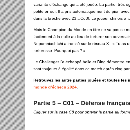
variante d’échange qui a été jouée. La partie, très é
petite erreur. Il a pris automatiquement du pion ave
dans la brèche avec 23…Cd3!. Le joueur chinois a to
Mais le Champion du Monde en titre ne va pas se mon
facilement à la nulle au lieu de torturer son adve
Nepomniachtchi a ironisé sur le réseau X : « Tu as u
forteresse. Pourquoi pas ? ».
Le Challenger l’a échappé belle et Ding démontre e
sont toujours à égalité dans ce match après cinq par
Retrouvez les
autre
parties jouées et toutes les 
monde d’échecs 2024
.
Partie 5 – C01 – Défense françai
Cliquer sur la case C8 pour obtenir la partie au form