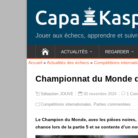
Jouer aux échecs, apprendre et suivre
ACTUALITÉS
REGARDER
Accueil
»
Actualités des échecs
»
Compétitions internati
Championnat du Monde d’
30 novembre 2024
1 Com
Sébastien JOUVE
Compétitions internationales
,
Parties commentées
Le Champion du Monde, avec les pièces noires, a
chance lors de la partie 5 et se contente d’un 