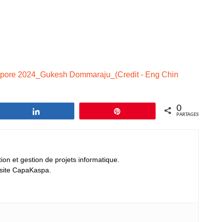
0
Partagez
Épingle
PARTAGES
ion et gestion de projets informatique.
 site CapaKaspa.