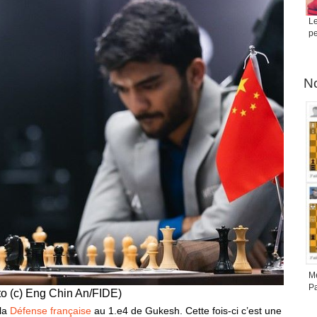
Le
pe
No
Me
Pa
oto (c) Eng Chin An/FIDE)
 la
Défense française
au 1.e4 de Gukesh. Cette fois-ci c’est une