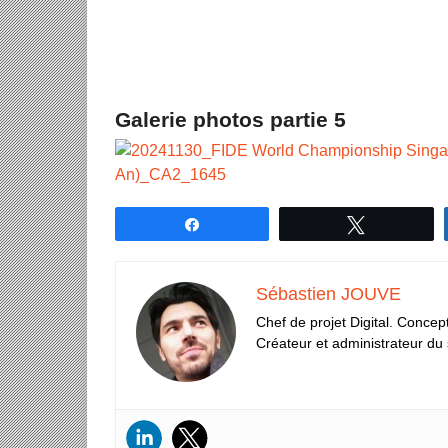
Galerie photos partie 5
Partagez
Tweetez
Sébastien JOUVE
Chef de projet Digital. Concept
Créateur et administrateur du