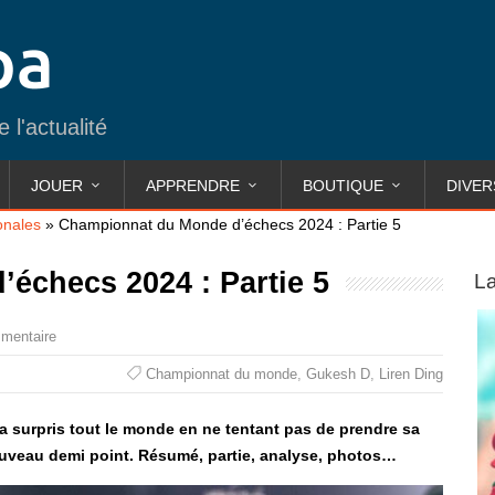
 l'actualité
JOUER
APPRENDRE
BOUTIQUE
DIVER
onales
»
Championnat du Monde d’échecs 2024 : Partie 5
échecs 2024 : Partie 5
La
mentaire
Championnat du monde
,
Gukesh D
,
Liren Ding
 surpris tout le monde en ne tentant pas de prendre sa
nouveau demi point. Résumé, partie, analyse, photos…