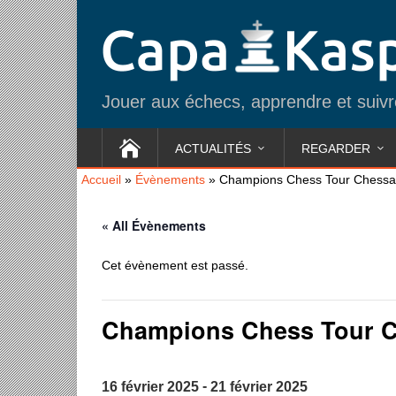
Jouer aux échecs, apprendre et suivre
ACTUALITÉS
REGARDER
Accueil
»
Évènements
»
Champions Chess Tour Chessa
« All Évènements
Cet évènement est passé.
Champions Chess Tour C
-
16 février 2025
21 février 2025