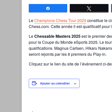
Partagez
Tweetez
Le
Champions Chess Tour 2025
constitue le c
Chess.com. Cette année il est qualificatif pou
Le
Chessable Masters 2025
est le premier de
pour la Coupe du Monde eSports 2025. Le tour
qualifications. Magnus Carlsen, Hikaru Nakamur
seront rejoints par les 8 premiers du Play-in.
Cliquez sur le lien du site de l’événement ci-d
Ajouter au calendrier