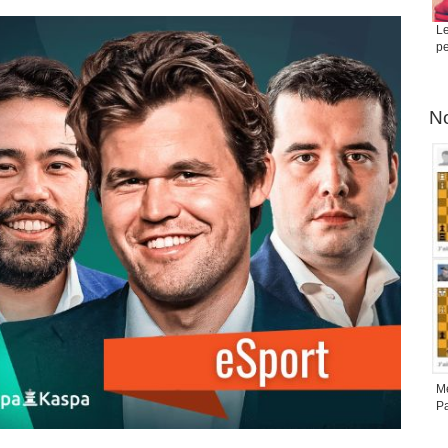
Le
pe
No
Me
Pa