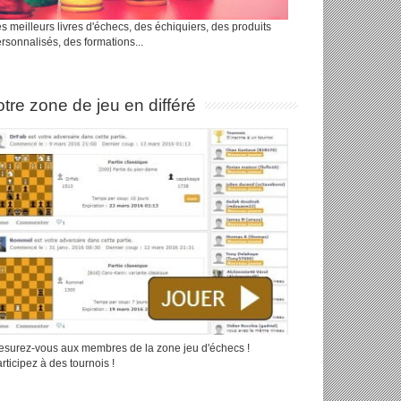
s meilleurs livres d'échecs, des échiquiers, des produits
rsonnalisés, des formations...
tre zone de jeu en différé
surez-vous aux membres de la zone jeu d'échecs !
rticipez à des tournois !