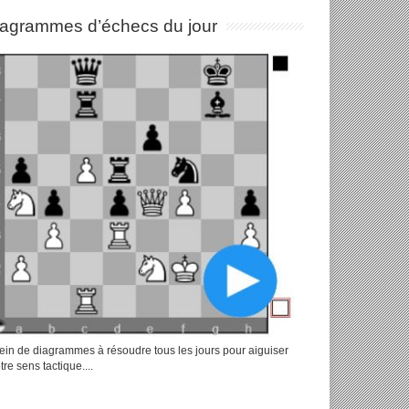
iagrammes d’échecs du jour
ein de diagrammes à résoudre tous les jours pour aiguiser
tre sens tactique....