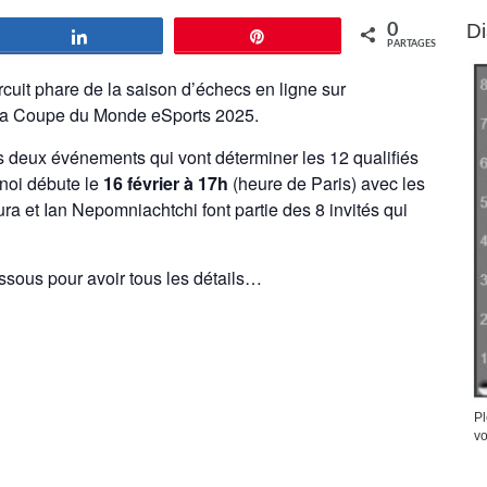
D
0
Partagez
Épingle
PARTAGES
ircuit phare de la saison d’échecs en ligne sur
r la Coupe du Monde eSports 2025.
s deux événements qui vont déterminer les 12 qualifiés
noi débute le
16 février à 17h
(heure de Paris) avec les
a et Ian Nepomniachtchi font partie des 8 invités qui
essous pour avoir tous les détails…
Pl
vo