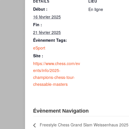
DÉTAILS
LIEU
Début :
En ligne
16 février 2025
Fin :
21 février 2025
Évènement Tags:
eSport
Site :
https://www.chess.com/ev
ents/info/2025-
champions-chess-tour-
chessable-masters
Évènement Navigation
Freestyle Chess Grand Slam Weissenhaus 2025